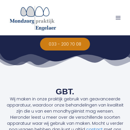
Ga
Main
naar
Men
de
inhoud
033 - 200 70 08
GBT.
Wij maken in onze praktijk gebruik van geavanceerde
apparatuur, waardoor onze behandelingen van kwaliteit
zijn die u van een mondhygiënist mag wensen.
Hieronder leest u meer over de verschillende soorten
apparatuur waar wij gebruik van maken. Mocht u verder
nog vragen hebben dan kunt u altijd
contact
met ons