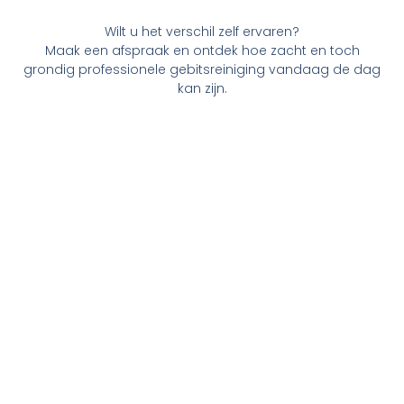
Wilt u het verschil zelf ervaren?
Maak een afspraak en ontdek hoe zacht en toch
grondig professionele gebitsreiniging vandaag de dag
kan zijn.
Maak een afspraak
Wilt u een afspraak maken in onze praktijk? Dat kan! U
kunt contact opnemen met de praktijk door op
onderstaande button te klikken. Heeft u verder nog
vragen? Bel of mail gerust met ons, wij staan u graag te
woord.
Contact